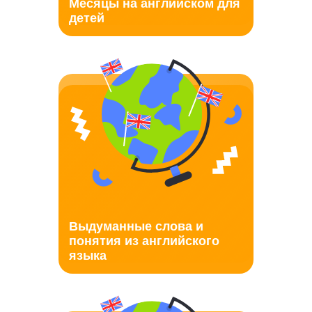
Месяцы на английском для
детей
Выдуманные слова и
понятия из английского
языка