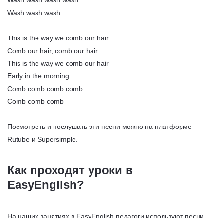
Wash wash wash
This is the way we comb our hair
Comb our hair, comb our hair
This is the way we comb our hair
Early in the morning
Comb comb comb comb
Comb comb comb
Посмотреть и послушать эти песни можно на платформе
Rutube и Supersimple.
Как проходят уроки в
EasyEnglish?
На наших занятиях в EasyEnglish педагоги используют песни