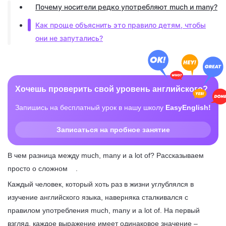
Почему носители редко употребляют much и many?
Как проще объяснить это правило детям, чтобы
они не запутались?
Хочешь проверить свой уровень английского?
Запишись на бесплатный урок в нашу школу
EasyEnglish!
Записаться на пробное занятие
В чем разница между much, many и a lot of? Рассказываем
просто о сложном .
Каждый человек, который хоть раз в жизни углублялся в
изучение английского языка, наверняка сталкивался с
правилом употребления much, many и a lot of. На первый
взгляд, каждое выражение имеет одинаковое значение –