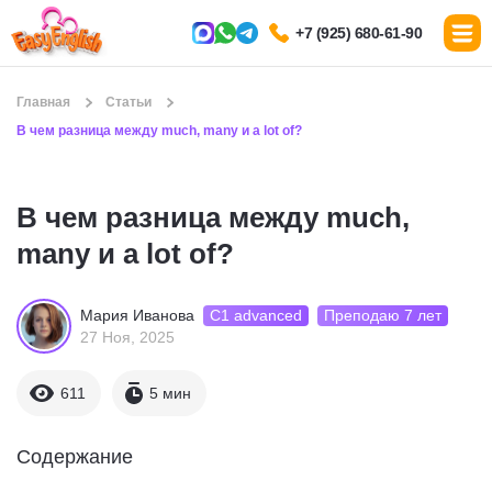
+7 (925) 680-61-90
Главная
Статьи
В чем разница между much, many и a lot of?
В чем разница между much,
many и a lot of?
С1 advanced
Преподаю 7 лет
Мария Иванова
27 Ноя, 2025
611
5 мин
Содержание