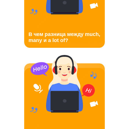
В чем разница между much,
many и a lot of?