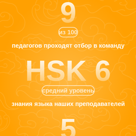
9
из 100
педагогов проходят
отбор в команду
HSK 6
средний уровень
знания языка
наших преподавателей
5