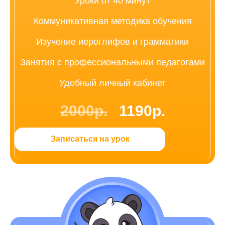
Уроки от 40 минут
Коммуникативная методика обучения
Изучение иероглифов и грамматики
Занятия с профессиональными педагогами
Удобный личный кабинет
2000р.
1190р.
Записаться на урок