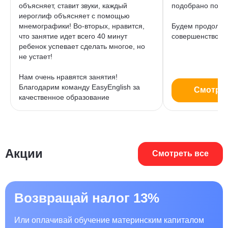
объясняет, ставит звуки, каждый
подобрано по во
иероглиф объясняет с помощью
мнемографики! Во-вторых, нравится,
Будем продолжат
что занятие идет всего 40 минут
совершенствоват
ребенок успевает сделать многое, но
не устает!
Нам очень нравятся занятия!
Благодарим команду EasyEnglish за
Смотрет
качественное образование
Акции
Смотреть все
Возвращай налог 13%
Или оплачивай обучение материнским капиталом