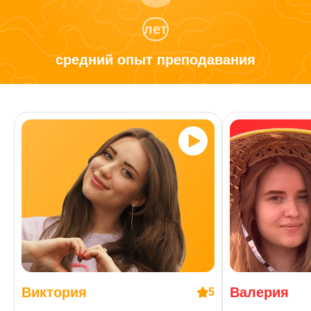
лет
средний опыт
преподавания
Виктория
Валерия
5