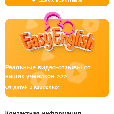
Еще больше отзывов
Реальные видео-отзывы от
наших учеников >>>
От детей и взрослых
Контактная информация