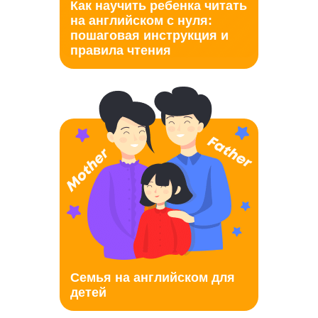
Как научить ребенка читать
на английском с нуля:
пошаговая инструкция и
правила чтения
Семья на английском для
детей