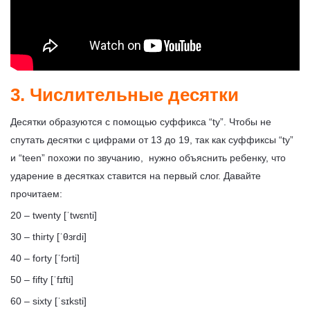
3. Числительные десятки
Десятки образуются с помощью суффикса “ty”. Чтобы не
спутать десятки с цифрами от 13 до 19, так как суффиксы “ty”
и “teen” похожи по звучанию, нужно объяснить ребенку, что
ударение в десятках ставится на первый слог. Давайте
прочитаем:
20
– twenty [
ˈtwɛnti
]
30
– thirty [
ˈθɜrdi
]
40
– forty [
ˈfɔrti
]
50
– fifty [
ˈfɪfti
]
60
– sixty [
ˈsɪksti
]