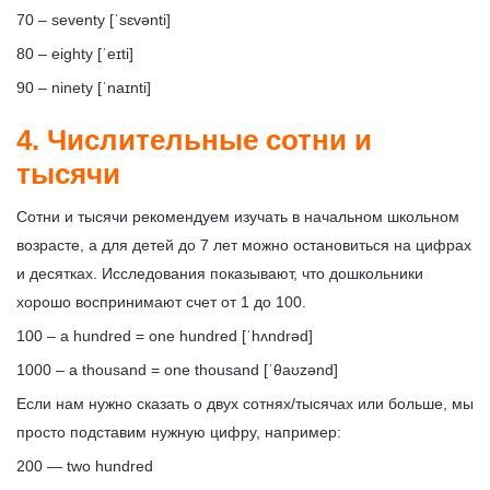
70
– seventy [
ˈsɛvənti
]
80
– eighty [
ˈeɪti
]
90
– ninety [
ˈnaɪnti
]
4. Числительные сотни и
тысячи
Сотни и тысячи рекомендуем изучать в начальном школьном
возрасте, а для детей до 7 лет можно остановиться на цифрах
и десятках. Исследования показывают, что дошкольники
хорошо воспринимают счет от 1 до 100.
100 – a hundred = one hundred [ˈhʌndrəd]
1000 – a thousand = one thousand [ˈθaʊzənd]
Если нам нужно сказать о двух сотнях/тысячах или больше, мы
просто подставим нужную цифру, например:
200 — two hundred