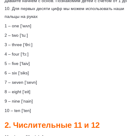
Давайте начнем с основ. Познакомим детей с счетом от 1 до
10. Для первых десяти цифр мы можем использовать наши
пальцы на руках
1 – one [‘wʌn]
2 – two [‘tu:]
3 – three [‘θri:]
4 – four [‘fɔ:]
5 – five [‘faiv]
6 – six [‘siks]
7 – seven [‘sevn]
8 – eight [‘eit]
9 – nine [‘nain]
10 – ten [‘ten]
2. Числительные 11 и 12