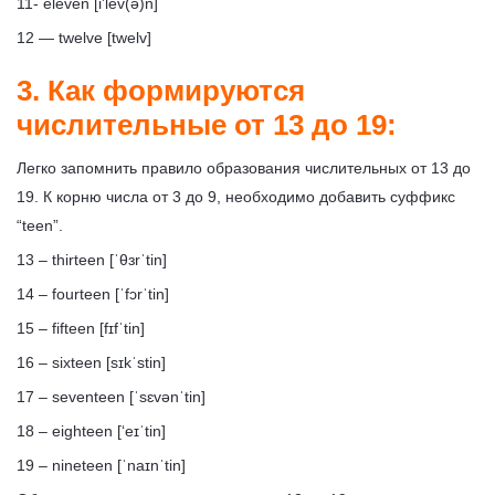
11- eleven [i’lev(ə)n]
12 — twelve [twelv]
3. Как формируются
числительные от 13 до 19:
Легко запомнить правило образования числительных от 13 до
19. К корню числа от 3 до 9, необходимо добавить суффикс
“teen”.
13 – thirteen [
ˈθɜrˈtin
]
14 – fourteen [
ˈfɔrˈtin
]
15 – fifteen [
fɪfˈtin
]
16 – sixteen [
sɪkˈstin
]
17 – seventeen [
ˈsɛvənˈtin
]
18 – eighteen [‘
eɪˈtin
]
19 – nineteen [
ˈnaɪnˈtin
]