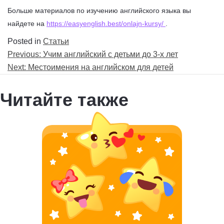
Больше материалов по изучению английского языка вы
найдете на
https://easyenglish.best/onlajn-kursy/
.
Posted in
Статьи
Навигация
Previous:
Учим английский с детьми до 3-х лет
по
Next:
Местоимения на английском для детей
записям
Читайте также