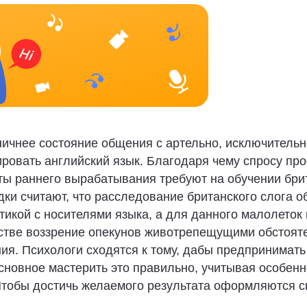
ничнее состояние общения с артельно, исключительн
ировать английский язык. Благодаря чему спросу п
ты раннего вырабатывания требуют на обучении бри
ки считают, что расследование британского слога о
икой с носителями языка, а для данного малолеток
стве воззрение опекунов животрепещущими обстоят
ия. Психологи сходятся к тому, дабы предпринимат
Основное мастерить это правильно, учитывая особен
 Чтобы достичь желаемого результата оформляются 