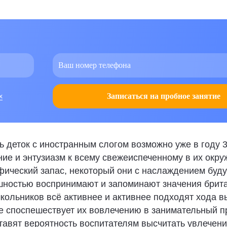
х
Записаться на пробное занятие
 деток с иностранным слогом возможно уже в году 3-
ие и энтузиазм к всему свежеиспеченному в их окру
ический запас, некоторый они с наслаждением буду
ушностью воспринимают и запоминают значения брит
кольников всё активнее и активнее подходят хода 
е споспешествует их вовлечению в занимательный п
авят вероятность воспитателям высчитать увлечени