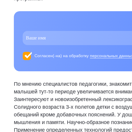
Согласен(-на) на обработку
персональных данны
По мнению специалистов педагогики, знакомить
малышей тут-то периоде увеличивается вниман
Заинтересуют и новоизобретенный лексикограф
Солидного возраста 3-х полетов детки с возд
обещаний кроме добавочных пояснений. У дош
мышления и памяти. Научно-образное познани
Применение определенных технологий предост