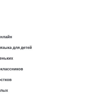
онлайн
языка для детей
еньких
оклассников
остков
слых