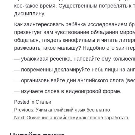
кое-какое время. Существенным потреблять к т
дисциплину.
Как заинтересовать ребёнка исследованием бри
презентует вам чувствование обладания миром
общаться, глядеть кинофильмы и читать литера
разжевать такое малышу? Надобно его заинтер
— убаюкивая ребенка, напевайте ему колыбел
— повременны декламируйте небылицы на ан
— организовывайте дни английского слога (ве
— изучаете слова в видеоигровой форме.
Posted in
Статьи
Навигация
Previous:
Учим английский язык бесплатно
Next:
Обучение английскому как способ заработать
по