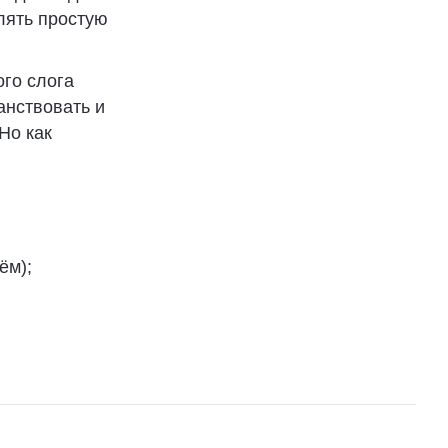
лять простую
ого слога
анствовать и
Но как
нём);