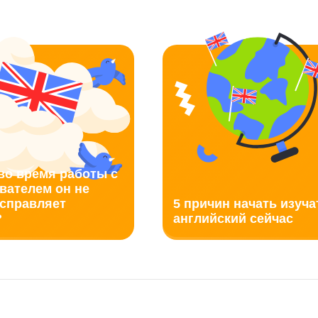
во время работы с
вателем он не
исправляет
5 причин начать изуча
?
английский сейчас