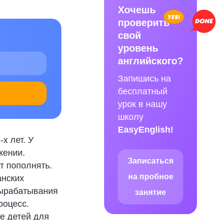
Хочешь
проверить
свой
уровень
английского?
Запишись на
бесплатный
урок в нашу
школу
EasyEnglish!
х лет. У
жении.
Записаться
т пополнять.
на пробное
анских
вырабатывания
занятие
роцесс.
е детей для