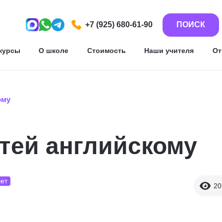
+7 (925) 680-61-90
ПОИСК
курсы
О школе
Стоимость
Наши учителя
О
ому
тей английскому
ет
20