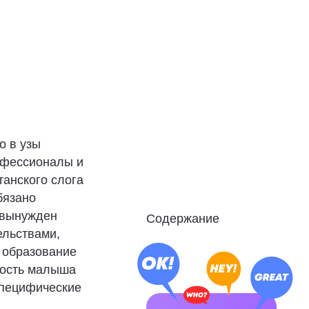
о в узы
рофессионалы и
танского слога
бязано
 вынужден
Содержание
ельствами,
ь образование
ность малыша
специфические