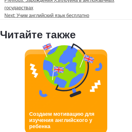
Навигация
Previous:
Зарождения Хэллоуина в англоязычных
по
государствах
записям
Next:
Учим английский язык бесплатно
Читайте также
Создаем мотивацию для
изучения английского у
ребенка