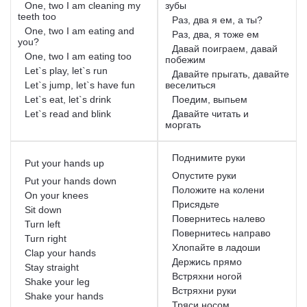
One, two I am cleaning my
зубы
teeth too
Раз, два я ем, а ты?
One, two I am eating and
Раз, два, я тоже ем
you?
Давай поиграем, давай
One, two I am eating too
побежим
Let`s play, let`s run
Давайте прыгать, давайте
Let`s jump, let`s have fun
веселиться
Let`s eat, let`s drink
Поедим, выпьем
Let`s read and blink
Давайте читать и
моргать
Поднимите руки
Put your hands up
Опустите руки
Put your hands down
Положите на колени
On your knees
Присядьте
Sit down
Повернитесь налево
Turn left
Повернитесь направо
Turn right
Хлопайте в ладоши
Clap your hands
Держись прямо
Stay straight
Встряхни ногой
Shake your leg
Встряхни руки
Shake your hands
Тряси носом