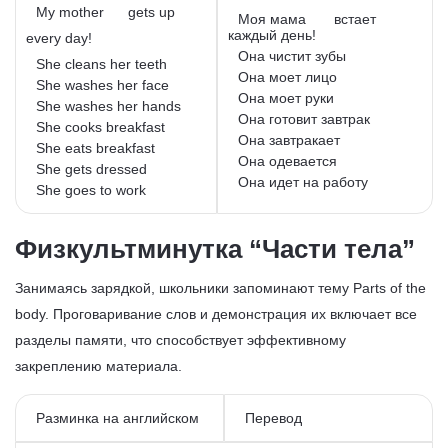
My mother
gets up
Моя мама
встает
каждый день!
every day!
Она чистит зубы
She cleans her teeth
Она моет лицо
She washes her face
Она моет руки
She washes her hands
Она готовит завтрак
She cooks breakfast
Она завтракает
She eats breakfast
Она одевается
She gets dressed
Она идет на работу
She goes to work
Физкультминутка “Части тела”
Занимаясь зарядкой, школьники запоминают тему Parts of the
body. Проговаривание слов и демонстрация их включает все
разделы памяти, что способствует эффективному
закреплению материала.
Разминка на английском
Перевод