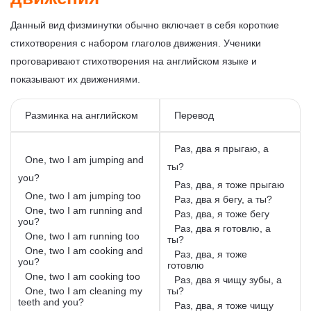
Данный вид физминутки обычно включает в себя короткие
стихотворения с набором глаголов движения. Ученики
проговаривают стихотворения на английском языке и
показывают их движениями.
Разминка на английском
Перевод
Раз, два я прыгаю, а
One, two I am jumping and
ты?
you?
Раз, два, я тоже прыгаю
One, two I am jumping too
Раз, два я бегу, а ты?
One, two I am running and
Раз, два, я тоже бегу
you?
Раз, два я готовлю, а
One, two I am running too
ты?
One, two I am cooking and
Раз, два, я тоже
you?
готовлю
One, two I am cooking too
Раз, два я чищу зубы, а
One, two I am cleaning my
ты?
teeth and you?
Раз, два, я тоже чищу