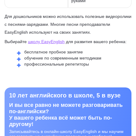
руками
Для дошкольников можно использовать полезные видеоролики
с песнями-зарядками. Многие песни преподаватели
EasyEnglish используют на своих занятиях.
Выбирайте
школу EasyEnglish
для развития вашего ребенка:
бесплатное пробное занятие
обучение по современным методикам
профессиональные репетиторы
10 лет английского в школе, 5 в вузе
И вы все равно не можете разговаривать
по-английски?
У вашего ребенка всё может быть по-
другому!
Записывайтесь в онлайн-школу EasyEnglish и мы научим