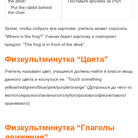
the desk!
Поставьте кролика за стул.
Put the rabbit behind
the chair.
Затем, чтобы собрать все карточки, учитель может спросить:
“Where is the frog?” Ученик берет карточку и повторяет
предлог. “The frog is in front of the desk”.
Физкультминутка “Цвета”
Учитель называет цвет, учащиеся должны найти в классе вещь
данного цвета и коснуться ее. “Touch something
yellow/red/green/blue/pink/purple/orange” (Дотронься до чего-то
желтого/красного/зеленого/голубого/розового/фиолетового/
оранжевого)
Физкультминутка “Глаголы
движения”