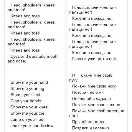
Head, shoulders, knees
Голова плечи колени и
and toes!
пальцы ног!
Knees and toes
Колени и пальцы ног
Head, shoulders, knees
Голова плечи колени и
and toes!
пальцы ног!
Knees and toes
Колени и пальцы ног
Head, shoulders, knees
Голова плечи колени и
and toes!
пальцы ног!
Knees and toes
Колени и пальцы ног
Eyes and ears and mouth
Глаза и уши, рот и нос.
and nose.
П
окажи мне свою
руку
Show me your hand
Покажи мне свою ногу
Show me your leg
Потопай ногами
Stomp your feet
Похлопай в ладоши
Clap your hands
Покажи мне свое колено
Show me your knee
Покажи мне свой палец на
Show me your toe
ноге
Jump on your feet
Прыгай на ногах
shake your hands slow
Потряси медленно