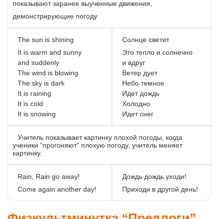
показывают заранее выученные движения,
демонстрирующие погоду
The sun is shining
Солнце светит
It is warm and sunny
Это тепло и солнечно
and suddenly
и вдруг
The wind is blowing
Ветер дует
The sky is dark
Небо темное
It is raining
Идет дождь
It is cold
Холодно
It is snowing
Идет снег
Учитель показывает картинку плохой погоды, когда
ученики “прогоняют” плохую погоду, учитель меняет
картинку.
Rain, Rain go away!
Дождь дождь уходи!
Come again another day!
Приходи в другой день!
Физкультминутка “Предлоги”