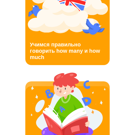
Учимся правильно
говорить how many и how
much