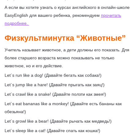
А если вы хотите узнать о курсах английского в онлайн-школе
EasyEnglish для вашего ребенка, рекомендуем
прочитать
подробнее.
Физкультминутка “Животные”
Учитель называет животное, а дети должны его показать. Для
более старшего возраста можно показывать не только
животное, но и его действие.
Let`s run like a dog! (Давайте бегать как собака!)
Let`s jump like a hare! (Давайте прыгать как заяц!)
Let`s crawl like a snake! (Давайте ползти как змея!)
Let`s eat bananas like a monkey! (Давайте есть бананы как
обезьяна!)
Let`s growl like a bear! (Давайте рычать как медведь!)
Let`s sleep like a cat! (Давайте спать как кошка!)