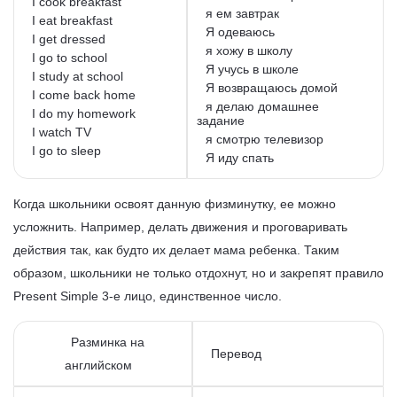
I cook breakfast
я ем завтрак
I eat breakfast
Я одеваюсь
I get dressed
я хожу в школу
I go to school
Я учусь в школе
I study at school
Я возвращаюсь домой
I come back home
я делаю домашнее
I do my homework
задание
I watch TV
я смотрю телевизор
I go to sleep
Я иду спать
Когда школьники освоят данную физминутку, ее можно
усложнить. Например, делать движения и проговаривать
действия так, как будто их делает мама ребенка. Таким
образом, школьники не только отдохнут, но и закрепят правило
Present Simple 3-е лицо, единственное число.
Разминка на
Перевод
английском