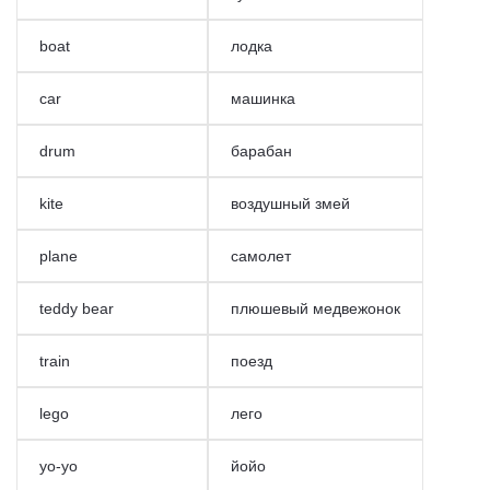
boat
лодка
car
машинка
drum
барабан
kite
воздушный змей
plane
самолет
teddy bear
плюшевый медвежонок
train
поезд
lego
лего
yo-yo
йойо