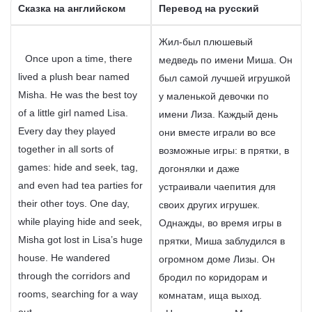
Сказка на английском
Перевод на русский
Жил-был плюшевый
Once upon a time, there
медведь по имени Миша. Он
lived a plush bear named
был самой лучшей игрушкой
Misha. He was the best toy
у маленькой девочки по
of a little girl named Lisa.
имени Лиза. Каждый день
Every day they played
они вместе играли во все
together in all sorts of
возможные игры: в прятки, в
games: hide and seek, tag,
догонялки и даже
and even had tea parties for
устраивали чаепития для
their other toys. One day,
своих других игрушек.
while playing hide and seek,
Однажды, во время игры в
Misha got lost in Lisa’s huge
прятки, Миша заблудился в
house. He wandered
огромном доме Лизы. Он
through the corridors and
бродил по коридорам и
rooms, searching for a way
комнатам, ища выход.