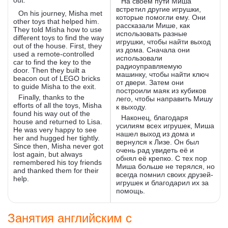
out.
На своем пути Миша
встретил другие игрушки,
On his journey, Misha met
которые помогли ему. Они
other toys that helped him.
рассказали Мише, как
They told Misha how to use
использовать разные
different toys to find the way
игрушки, чтобы найти выход
out of the house. First, they
из дома. Сначала они
used a remote-controlled
использовали
car to find the key to the
радиоуправляемую
door. Then they built a
машинку, чтобы найти ключ
beacon out of LEGO bricks
от двери. Затем они
to guide Misha to the exit.
построили маяк из кубиков
Finally, thanks to the
лего, чтобы направить Мишу
efforts of all the toys, Misha
к выходу.
found his way out of the
Наконец, благодаря
house and returned to Lisa.
усилиям всех игрушек, Миша
He was very happy to see
нашел выход из дома и
her and hugged her tightly.
вернулся к Лизе. Он был
Since then, Misha never got
очень рад увидеть её и
lost again, but always
обнял её крепко. С тех пор
remembered his toy friends
Миша больше не терялся, но
and thanked them for their
всегда помнил своих друзей-
help.
игрушек и благодарил их за
помощь.
Занятия английским с