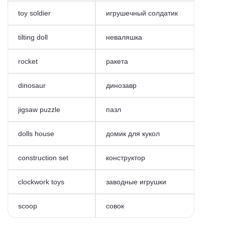
toy soldier
игрушечный солдатик
tilting doll
неваляшка
rocket
ракета
dinosaur
динозавр
jigsaw puzzle
пазл
dolls house
домик для кукол
construction set
конструктор
clockwork toys
заводные игрушки
scoop
совок