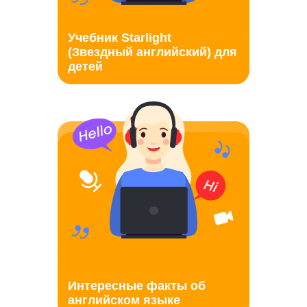
Учебник Starlight
(Звездный английский) для
детей
Интересные факты об
английском языке