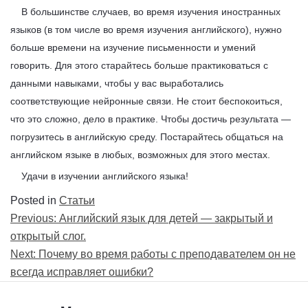
В большинстве случаев, во время изучения иностранных
языков (в том числе во время изучения английского), нужно
больше времени на изучение письменности и умений
говорить. Для этого старайтесь больше практиковаться с
данными навыками, чтобы у вас выработались
соответствующие нейронные связи. Не стоит беспокоиться,
что это сложно, дело в практике. Чтобы достичь результата —
погрузитесь в английскую среду. Постарайтесь общаться на
английском языке в любых, возможных для этого местах.
Удачи в изучении английского языка!
Posted in
Статьи
Навигация
Previous:
Английский язык для детей — закрытый и
по
открытый слог.
записям
Next:
Почему во время работы с преподавателем он не
всегда исправляет ошибки?