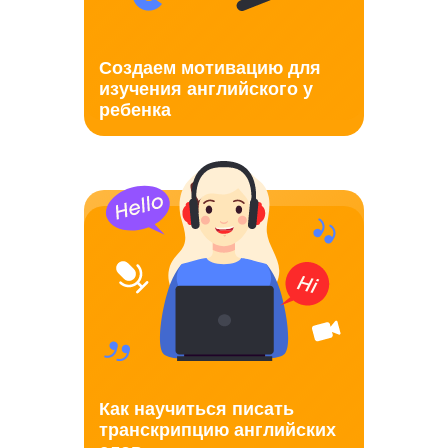
Создаем мотивацию для
изучения английского у
ребенка
Как научиться писать
транскрипцию английских