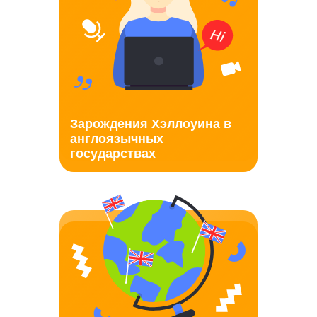
Зарождения Хэллоуина в
англоязычных
государствах