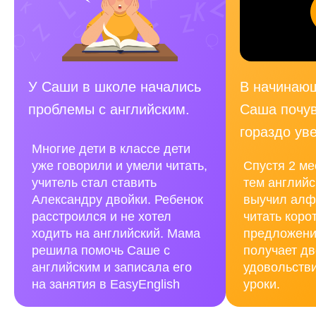
У Саши в школе начались
В начинающ
проблемы с английским.
Саша почув
гораздо ув
Многие дети в классе дети
уже говорили и умели читать,
Спустя 2 ме
учитель стал ставить
тем английс
Александру двойки. Ребенок
выучил алф
расстроился и не хотел
читать коро
ходить на английский. Мама
предложени
решила помочь Саше с
получает дв
английским и записала его
удовольстви
на занятия в EasyEnglish
уроки.