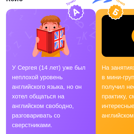
У Сергея (14 лет) уже был
На занятиях
неплохой уровень
в мини-гру
английского языка, но он
получил н
хотел общаться на
практику, 
английском свободно,
интересные
разговаривать со
английском
сверстниками.