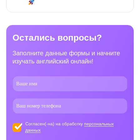
Остались вопросы?
Заполните данные формы и начните
изучать английский онлайн!
Согласен(-на) на обработку
персональных
данных