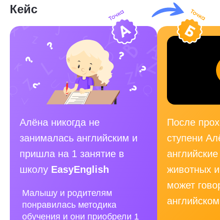
Кейс
Алёна никогда не
После прох
занималась английским и
ступени Ал
пришла на 1 занятие в
английские 
школу
EasyEnglish
животных и
может гово
Малышу и родителям
английском
понравилась методика
обучения и они приобрели 1