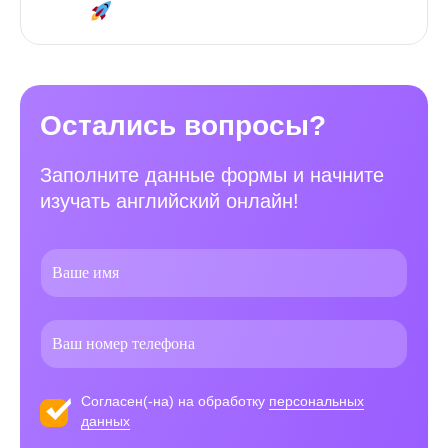
Остались вопросы?
Заполните данные формы и начните
изучать английский онлайн!
Согласен(-на) на обработку
персональных
данных