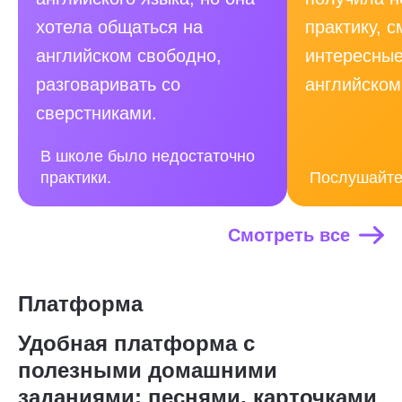
хотела общаться на
практику, 
английском свободно,
интересные
разговаривать со
английском
сверстниками.
В школе было недостаточно
практики.
Послушайте
Смотреть все
Платформа
Удобная платформа с
полезными домашними
заданиями: песнями, карточками