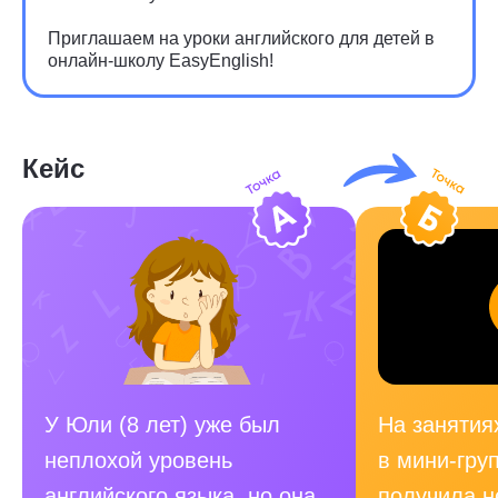
Приглашаем на уроки английского для детей в
онлайн-школу EasyEnglish!
Кейс
У Юли (8 лет) уже был
На занятиях
неплохой уровень
в мини-гру
английского языка, но она
получила 