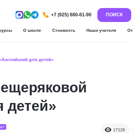
+7 (925) 680-61-90
ПОИСК
курсы
О школе
Стоимость
Наши учителя
О
«Английский для детей»
Мещеряковой
я детей»
ет
17126