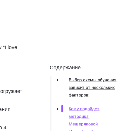
“I love
Содержание
Выбор схемы обучения
зависит от нескольких
погружает
факторов:
Кому подойдет
ания
методика
Мещеряковой
о 4