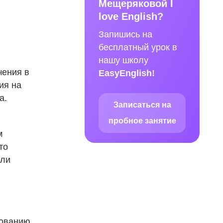
Мещеряковой I
love English?
Запишись на
бесплатный урок в
нашу школу
чения в
EasyEnglish!
ия на
а.
Записаться на
пробное занятие
м
то
сли
рованию