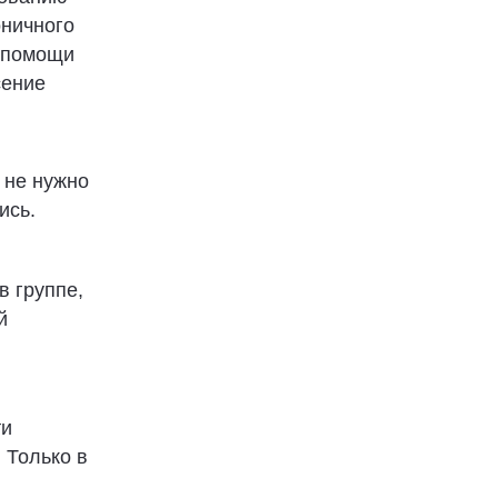
оничного
и помощи
сение
 не нужно
ись.
в группе,
й
ти
 Только в