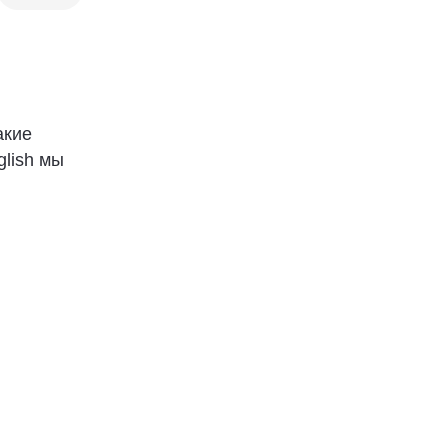
акие
lish мы