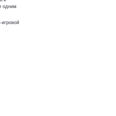
е одним
о-игровой