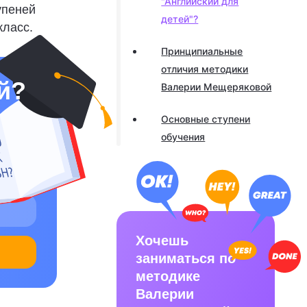
"Английский для
упеней
детей"?
класс.
Принципиальные
отличия методики
й?
Валерии Мещеряковой
Основные ступени
обучения
Хочешь
заниматься по
методике
Валерии