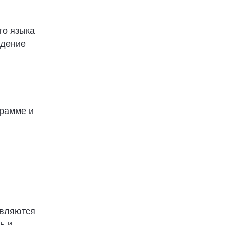
го языка
адение
грамме и
являются
ь и