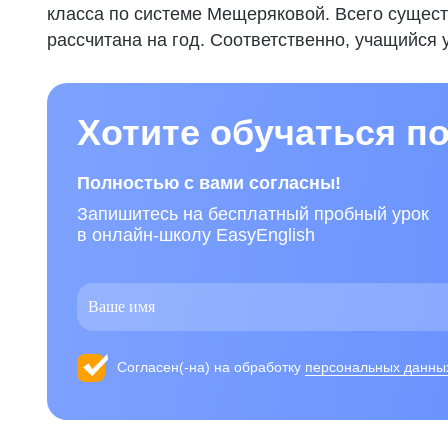
класса по системе Мещеряковой. Всего существ
рассчитана на год. Соответственно, учащийся у
Хотите обучаться п
Полностью с вами согласны!
Запишитесь на бесплатный пробный урок
в онлайн-школу EasyEnglish
Согласен(-на) на обработку
персональных данны