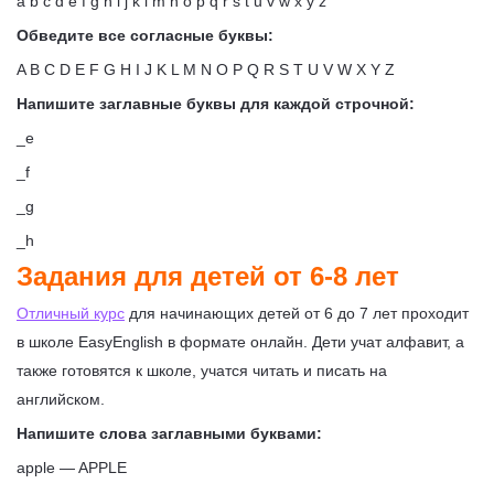
a b c d e f g h i j k l m n o p q r s t u v w x y z
Обведите все согласные буквы:
A B C D E F G H I J K L M N O P Q R S T U V W X Y Z
Напишите заглавные буквы для каждой строчной:
_e
_f
_g
_h
Задания для детей от 6-8 лет
Отличный курс
для начинающих детей от 6 до 7 лет проходит
в школе EasyEnglish в формате онлайн. Дети учат алфавит, а
также готовятся к школе, учатся читать и писать на
английском.
Напишите слова заглавными буквами:
apple — APPLE