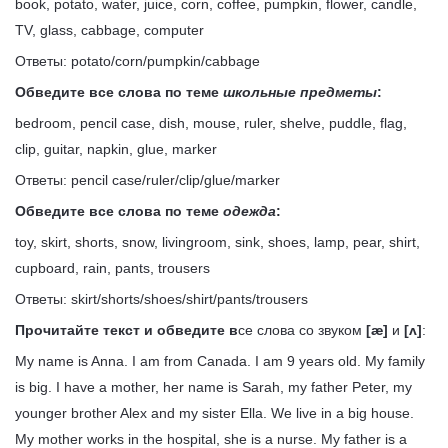
book, potato, water, juice, corn, coffee, pumpkin, flower, candle,
TV, glass, cabbage, computer
Ответы: potato/corn/pumpkin/cabbage
Обведите все слова по теме
школьные предметы
:
bedroom, pencil case, dish, mouse, ruler, shelve, puddle, flag,
сlip, guitar, napkin, glue, marker
Ответы: pencil case/ruler/clip/glue/marker
Обведите все слова по теме
одежда
:
toy, skirt, shorts, snow, livingroom, sink, shoes, lamp, pear, shirt,
cupboard, rain, pants, trousers
Ответы: skirt/shorts/shoes/shirt/pants/trousers
Прочитайте текст и обведите в
се слова со звуком
[æ]
и
[ʌ]
:
My name is Anna. I am from Canada. I am 9 years old. My family
is big. I have a mother, her name is Sarah, my father Peter, my
younger brother Alex and my sister Ella. We live in a big house.
My mother works in the hospital, she is a nurse. My father is a