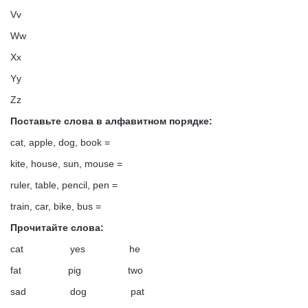
Vv
Ww
Xx
Yy
Zz
Поставьте слова в алфавитном порядке:
cat, apple, dog, book =
kite, house, sun, mouse =
ruler, table, pencil, pen =
train, car, bike, bus =
Прочитайте слова:
cat yes he
fat pig two
sad dog pat