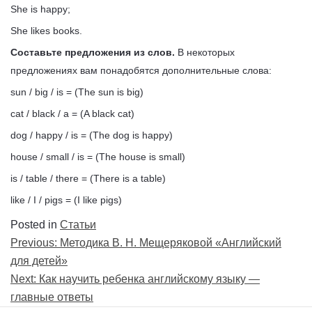
She is happy;
She likes books.
Составьте предложения из слов.
В некоторых
предложениях вам понадобятся дополнительные слова:
sun / big / is = (The sun is big)
cat / black / a = (A black cat)
dog / happy / is = (The dog is happy)
house / small / is = (The house is small)
is / table / there = (There is a table)
like / I / pigs = (I like pigs)
Posted in
Статьи
Навигация
Previous:
Методика В. Н. Мещеряковой «Английский
по
для детей»
записям
Next:
Как научить ребенка английскому языку —
главные ответы