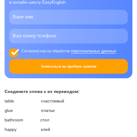
в онлайн-школу EasyEnglish
персональных данных
Согласен(-на) на обработку
Записаться на пробное занятие
Соедините слова с их переводом:
table счастливый
glue платье
bathroom стол
happy клей