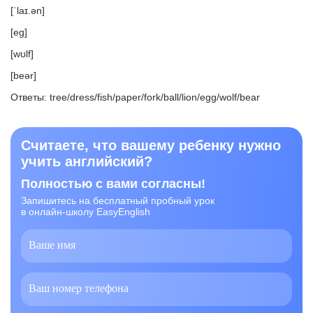
[ˈlaɪ.ən]
[eɡ]
[wʊlf]
[​​beə
r
]
Ответы:
tree/dress/fish/paper/fork/ball/lion/egg/wolf/bear
Считаете, что вашему ребенку нужно
учить английский?
Полностью с вами согласны!
Запишитесь на бесплатный пробный урок
в онлайн-школу EasyEnglish