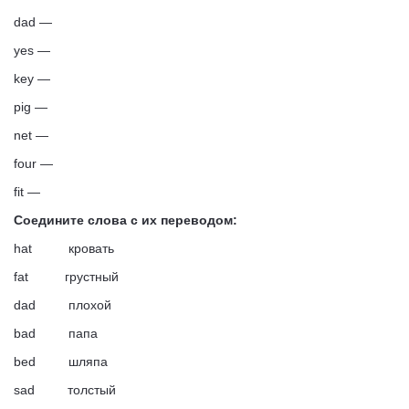
dad —
yes —
key —
pig —
net —
four —
fit —
Соедините слова с их переводом:
hat кровать
fat грустный
dad плохой
bad папа
bed шляпа
sad толстый