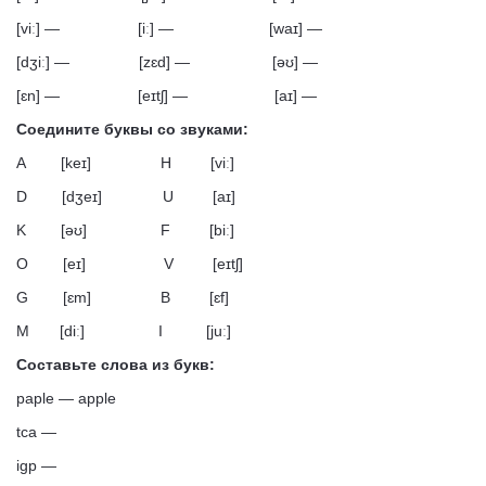
[viː] — [iː] — [waɪ] —
[dʒiː] — [zɛd] — [əʊ] —
[ɛn] — [eɪtʃ] — [aɪ] —
Соедините буквы со звуками:
A [keɪ] H [viː]
D [dʒeɪ] U [aɪ]
K [əʊ] F [biː]
O [eɪ] V [eɪtʃ]
G [ɛm] B [ɛf]
M [diː] I [juː]
Составьте слова из букв:
paple — apple
tca —
igp —