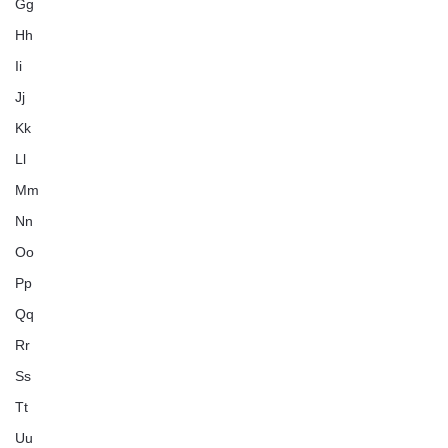
Gg
Hh
Ii
Jj
Kk
Ll
Mm
Nn
Oo
Pp
Qq
Rr
Ss
Tt
Uu