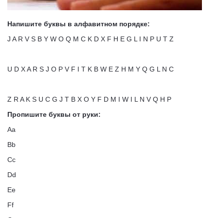
Напишите буквы в алфавитном порядке:
J A R V S B Y W O Q M C K D X F H E G L I N P U T Z
U D X A R S J O P V F I T K B W E Z H M Y Q G L N C
Z R A K S U C G J T B X O Y F D M I W I L N V Q H P
Пропишите буквы от руки:
Aa
Bb
Cc
Dd
Ee
Ff