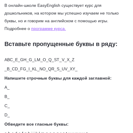
В онлайн-школе EasyEnglish существует курс для
дошкольников, на котором мы успешно изучаем не только
буквы, но и говорим на английском с помощью игры.
Подробнее о
программе курса.
Вставьте пропущенные буквы в ряду:
ABC_E_GH_G_LM_O_Q_ST_V_X_Z
_B_CD_FG_I_KL_NO_QR_S_UV_XY_
Напишите строчные буквы для каждой заглавной:
A_
B_
C_
D_
Обведите все гласные буквы: