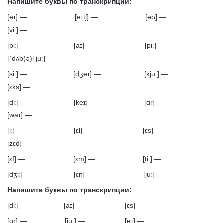
Напишите буквы по транскрипции:
[eɪ] — [eɪtʃ] — [əʊ] —
[viː] —
[biː] — [aɪ] — [piː] —
[ˈdʌb(ə)l juː] —
[siː] — [dʒeɪ] — [kjuː] —
[ɛks] —
[diː] — [keɪ] — [ɑr] —
[waɪ] —
[iː] — [ɛl] — [ɛs] —
[zɛd] —
[ɛf] — [ɛm] — [tiː] —
[dʒiː] — [ɛn] — [juː] —
Напишите буквы по транскрипции:
[diː] — [aɪ] — [ɛs] —
[ɑr] — [juː] — [eɪ] —