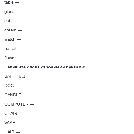
table —
glass —
cat —
cream —
watch —
pencil —
flower —
Напишите слова строчными буквами:
BAT — bat
DOG —
CANDLE —
COMPUTER —
CHAIR —
VASE —
HAIR —