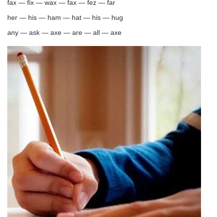
fax — fix — wax — fax — fez — far
her — his — ham — hat — his — hug
any — ask — axe — are — all — axe