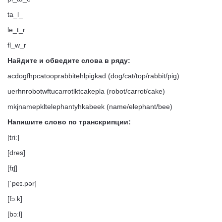
ta_l_
le_t_r
fl_w_r
Найдите и обведите слова в ряду:
acdogfhpcatooprabbitehlpigkad (dog/cat/top/rabbit/pig)
uerhnrobotwftucarrotlktcakepla (robot/carrot/cake)
mkjnamepkltelephantyhkabeek (name/elephant/bee)
Напишите слово по транскрипции:
[triː]
[dres]
[fɪʃ]
[ˈpeɪ.pə
r
]
[fɔːk]
[bɔːl]