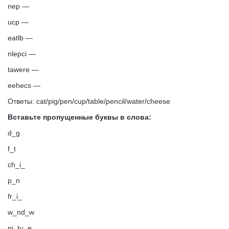
nep —
ucp —
eatlb —
nlepci —
tawere —
eehecs —
Ответы:
cat/pig/pen/cup/table/pencil/water/cheese
Вставьте пропущенные буквы в слова:
d_g
f_t
ch_i_
p_n
fr_i_
w_nd_w
pi_tu_e