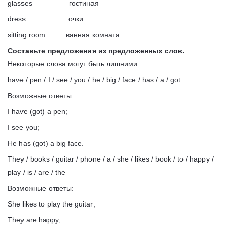
glasses гостиная
dress очки
sitting room ванная комната
Составьте предложения из предложенных слов.
Некоторые слова могут быть лишними:
have / pen / I / see / you / he / big / face / has / a / got
Возможные ответы:
I have (got) a pen;
I see you;
He has (got) a big face.
They / books / guitar / phone / a / she / likes / book / to / happy /
play / is / are / the
Возможные ответы:
She likes to play the guitar;
They are happy;