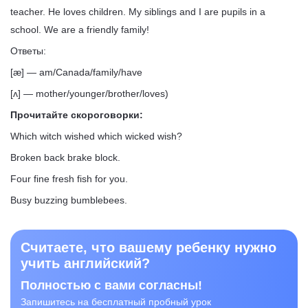
teacher. He loves children. My siblings and I are pupils in a
school. We are a friendly family!
Ответы:
[æ] — am/Canada/family/have
[ʌ] — mother/younger/brother/loves)
Прочитайте скороговорки:
Which witch wished which wicked wish?
Broken back brake block.
Four fine fresh fish for you.
Busy buzzing bumblebees.
Считаете, что вашему ребенку нужно
учить английский?
Полностью с вами согласны!
Запишитесь на бесплатный пробный урок