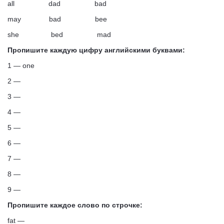
all dad bad
may bad bee
she bed mad
Пропишите каждую цифру английскими буквами:
1 — one
2 —
3 —
4 —
5 —
6 —
7 —
8 —
9 —
Пропишите каждое слово по строчке:
fat —