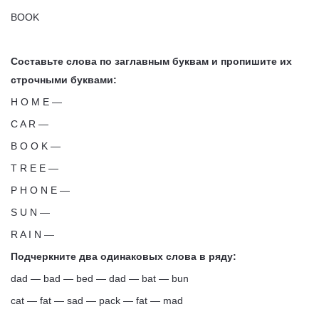
BOOK
Составьте слова по заглавным буквам и пропишите их
строчными буквами:
H O M E —
C A R —
B O O K —
T R E E —
P H O N E —
S U N —
R A I N —
Подчеркните два одинаковых слова в ряду:
dad — bad — bed — dad — bat — bun
cat — fat — sad — pack — fat — mad