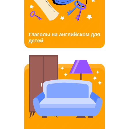
Глаголы на английском для
детей