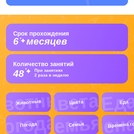
Срок прохождения
6
месяцев
Количество занятий
При занятиях
48
2 раза в неделю
Животные
Цвета
Еда
Времена г
Погода
Семья