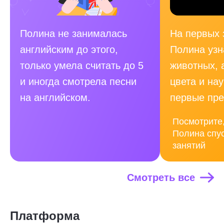
Полина не занималась
На первых 
английским до этого,
Полина узн
только умела считать до 5
животных, 
и иногда смотрела песни
цвета и на
на английском.
первые пр
Посмотрите,
Полина спус
занятий
Смотреть все
Платформа