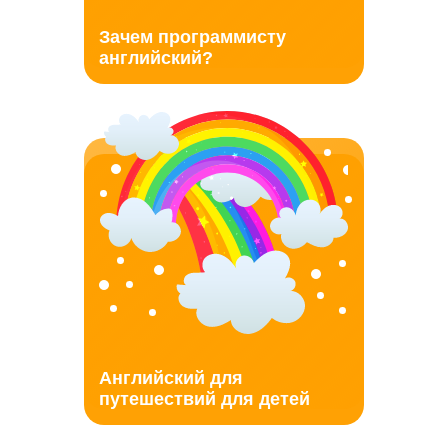
Зачем программисту
английский?
Английский для
путешествий для детей