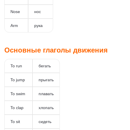
Nose
нос
Arm
рука
Основные глаголы движения
To run
бегать
To jump
прыгать
To swim
плавать
To clap
хлопать
To sit
сидеть