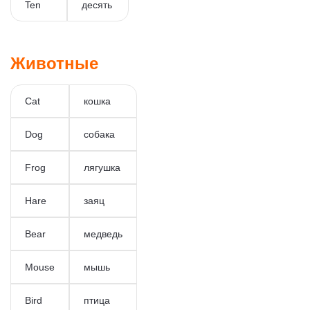
Ten
десять
Животные
Cat
кошка
Dog
собака
Frog
лягушка
Hare
заяц
Bear
медведь
Mouse
мышь
Bird
птица