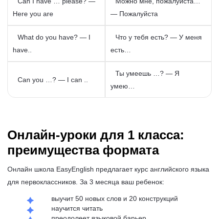
Can I have … please? —
Можно мне, пожалуйста…
Here you are
— Пожалуйста
What do you have? — I
Что у тебя есть? — У меня
have..
есть…
Ты умеешь …? — Я
Can you …? — I can ..
умею…
Онлайн-уроки для 1 класса:
преимущества формата
Онлайн школа EasyEnglish предлагает курс английского языка
для первоклассников. За 3 месяца ваш ребенок:
выучит 50 новых слов и 20 конструкций
научится читать
преодолеет языковой барьер