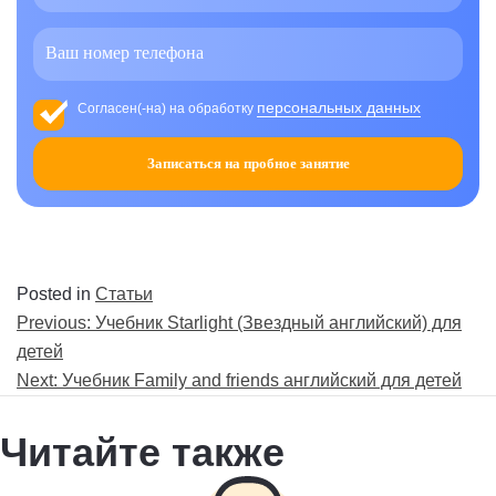
персональных данных
Согласен(-на) на обработку
Записаться на пробное занятие
Posted in
Статьи
Навигация
Previous:
Учебник Starlight (Звездный английский) для
по
детей
записям
Next:
Учебник Family and friends английский для детей
Читайте также