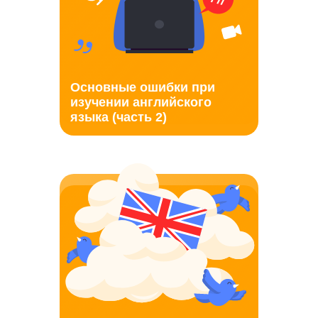
Основные ошибки при
изучении английского
языка (часть 2)