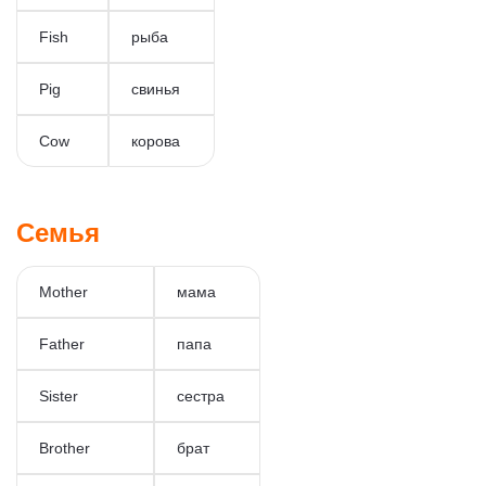
Fish
рыба
Pig
свинья
Cow
корова
Семья
Mother
мама
Father
папа
Sister
сестра
Brother
брат