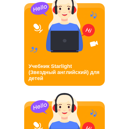
Учебник Starlight
(Звездный английский) для
детей