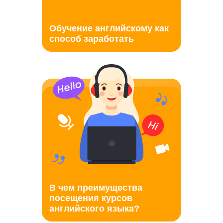
Обучение английскому как
способ заработать
В чем преимущества
посещения курсов
английского языка?